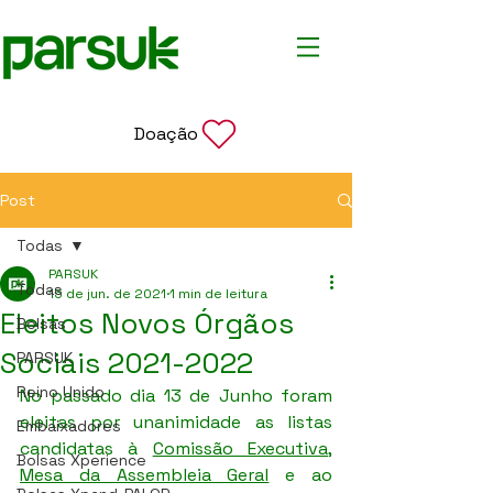
Doação
Post
Todas
PARSUK
Todas
15 de jun. de 2021
1 min de leitura
Eleitos Novos Órgãos
Bolsas
Sociais 2021-2022
PARSUK
Reino Unido
No passado dia 13 de Junho foram 
eleitas por unanimidade as listas 
Embaixadores
candidatas à 
Comissão Executiva
,  
Bolsas Xperience
Mesa da Assembleia Geral
 e ao 