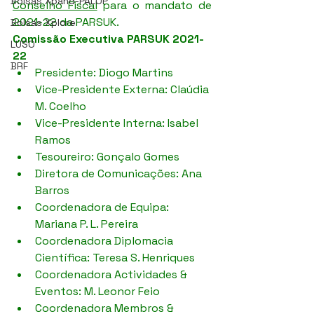
Bolsas Xpand-PALOP
Conselho Fiscal
 para o mandato de 
2021-22 da PARSUK.  
Bolsas Xplore
Comissão Executiva PARSUK 2021-
LUSO
22
BRF
Presidente: Diogo Martins
Vice-Presidente Externa: Claúdia 
M. Coelho 
Vice-Presidente Interna: Isabel 
Ramos 
Tesoureiro: Gonçalo Gomes 
Diretora de Comunicações: Ana 
Barros 
Coordenadora de Equipa: 
Mariana P. L. Pereira 
Coordenadora Diplomacia 
Científica: Teresa S. Henriques 
Coordenadora Actividades & 
Eventos: M. Leonor Feio 
Coordenadora Membros & 