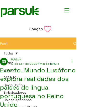
Doação
Post
Todas
PARSUK
Todas
12 de abr. de 2022
1 min de leitura
Evento. Mundo Lusófono
Bolsas
explora realidades dos
PARSUK
Reino Unido
países de língua
Embaixadores
portuguesa no Reino
Bolsas Xperience
Unido