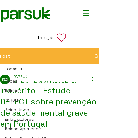
Doação
Post
Todas
PARSUK
Todas
30 de jan. de 2023
1 min de leitura
Inquérito - Estudo
Bolsas
DETECT sobre prevenção
PARSUK
Reino Unido
de saúde mental grave
Embaixadores
em Portugal
Bolsas Xperience