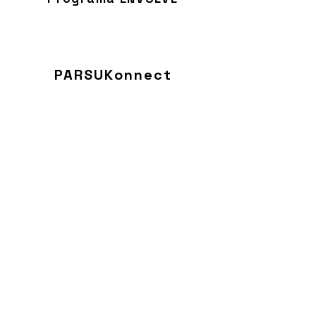
PARSUKonnect
Sobre a PARSUK >
Parceiros >
Network >
Iniciativas >
Membros >
FAQs >