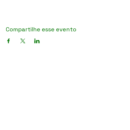
Compartilhe esse evento
Sobre a PARSUK >
Parceiros >
Network >
Iniciativas >
Membros >
FAQs >