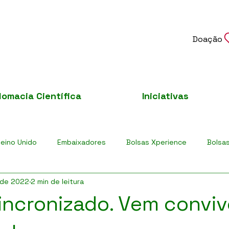
Doação
lomacia Científica
Iniciativas
eino Unido
Embaixadores
Bolsas Xperience
Bolsa
 de 2022
2 min de leitura
F
incronizado. Vem conviv