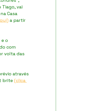
ondres", 
 Tiago, vai 
na Casa 
aqui)
 a partir 
 e o 
ado com 
r volta das 
révio através 
 brite 
(clica 