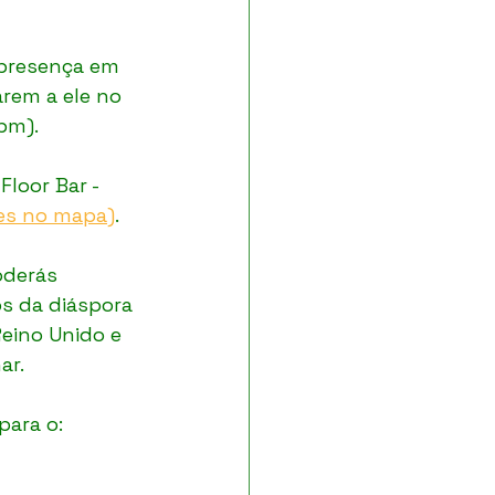
 presença em 
rem a ele no 
pm).
loor Bar - 
res no mapa)
.
derás 
 da diáspora 
eino Unido e 
ar.
ara o: 