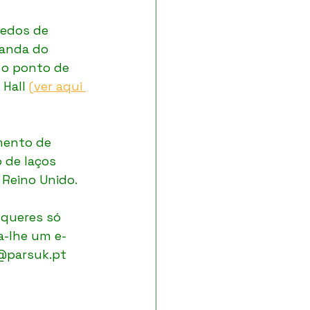
dedos de 
landa do 
 o ponto de 
Hall 
(ver aqui 
mento de 
 de laços 
Reino Unido.
queres só 
a-lhe um e-
a@parsuk.pt 