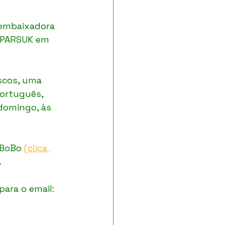
 embaixadora 
a PARSUK em 
scos, uma 
ortuguês, 
domingo, às 
 BoBo 
(clica 
.
ara o email: 