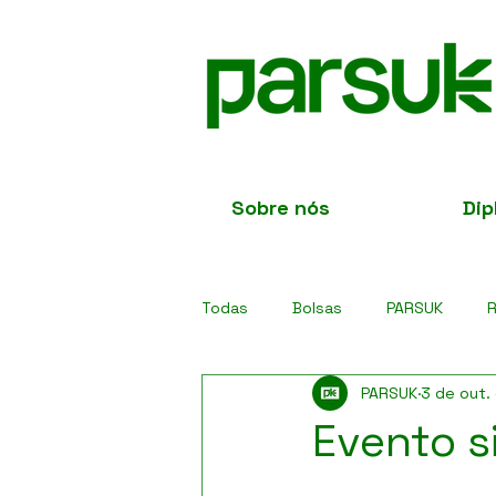
Sobre nós
Dip
Todas
Bolsas
PARSUK
R
PARSUK
3 de out.
Bolsas Xplore
LUSO
BR
Evento s