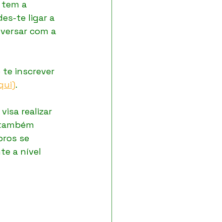
 tem a 
s-te ligar a 
nversar com a 
 te inscrever 
qui)
.
isa realizar 
 também 
ros se 
e a nível 