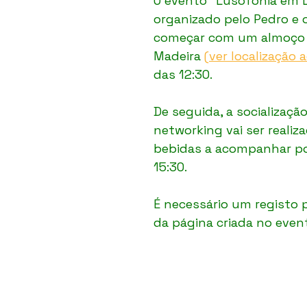
O evento "Lusofonia em L
organizado pelo Pedro e o
começar com um almoço 
Madeira 
(ver localização 
das 12:30.
De seguida, a socialização
networking vai ser realiz
bebidas a acompanhar po
15:30.
É necessário um registo p
da página criada no event