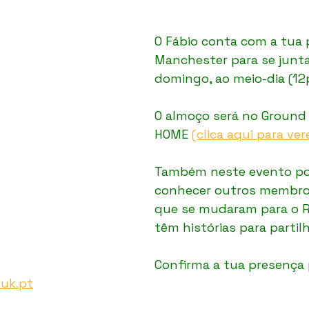
O Fábio conta com a tua
Manchester para se junta
domingo, ao meio-dia (12
O almoço será no Ground F
HOME 
(clica aqui para ve
Também neste evento po
conhecer outros membros
que se mudaram para o R
têm histórias para partilh
Confirma a tua presença p
uk.pt