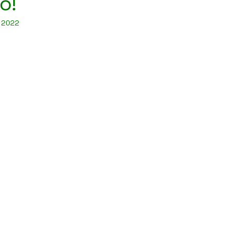
o!
e 2022